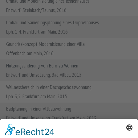
Umbau und Modernisierung eines Reihenhauses
Entwurf, Steinbach/Taunus, 2016
Umbau und Sanierungsplanung eines Doppelhauses
Lph. 1-4, Frankfurt am Main, 2016
Grundrisskonzept Modernisierung einer Villa
Offenbach am Main, 2016
Nutzungsänderung von Büro zu Wohnen
Entwurf und Umsetzung, Bad Vilbel, 2015
Wellnessbereich in einer Dachgeschosswohnung
Lph. 3,5, Frankfurt am Main, 2015
Badplanung in einer Altbauwohnung
Entwurf und Umsetzung, Frankfurt am Main, 2013
Unbau und Sanierung eines Einfamilienhauses mit zweigeschossigem